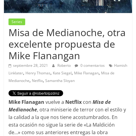
Series
Misa de Medianoche, otra
excelente propuesta de
Mike Flanangan
septiembre 28, 2021
Roberto
0 comentarios
Hamish
,
,
,
,
Linklater
Henry Thomas
Kate Siegel
Mike Flanagan
Misa de
,
,
Medianoche
Netflix
Samantha Sloyan
Mike Flanagan
vuelve a
Netflix
con
Misa de
Medianoche
, otra miniserie de terror con el estilo y
la calidad a la que nos tiene acostumbrados. En
esta ocasión no sigue la serie de «La Maldición
de…» como sus anteriores entregas la obra