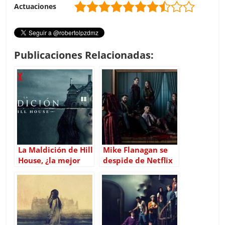
Actuaciones
Publicaciones Relacionadas:
La Maldición de Hill
Mike Flanagan se
House, ¿la mejor
despide de Netflix
serie de 2018?
con La Caída de la
Casa Usher