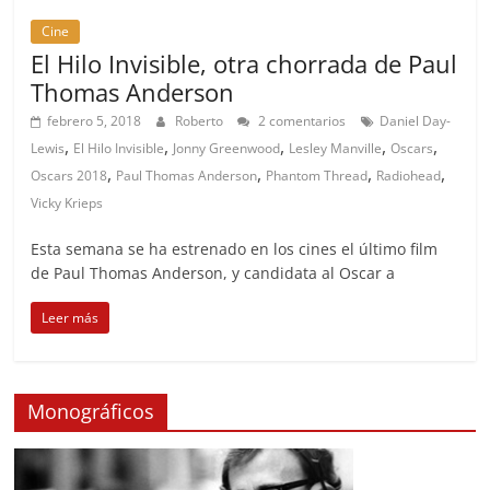
Cine
El Hilo Invisible, otra chorrada de Paul
Thomas Anderson
febrero 5, 2018
Roberto
2 comentarios
Daniel Day-
,
,
,
,
,
Lewis
El Hilo Invisible
Jonny Greenwood
Lesley Manville
Oscars
,
,
,
,
Oscars 2018
Paul Thomas Anderson
Phantom Thread
Radiohead
Vicky Krieps
Esta semana se ha estrenado en los cines el último film
de Paul Thomas Anderson, y candidata al Oscar a
Leer más
Monográficos