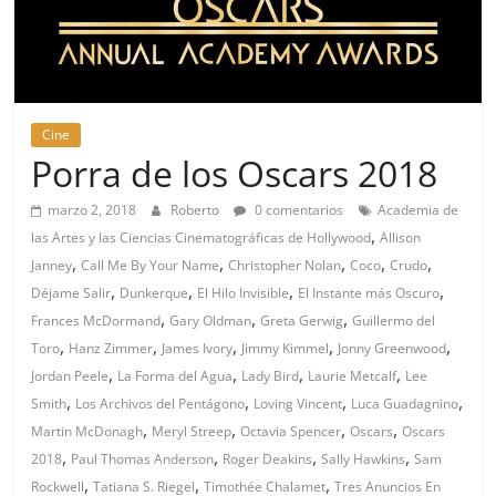
Cine
Porra de los Oscars 2018
marzo 2, 2018
Roberto
0 comentarios
Academia de
,
las Artes y las Ciencias Cinematográficas de Hollywood
Allison
,
,
,
,
,
Janney
Call Me By Your Name
Christopher Nolan
Coco
Crudo
,
,
,
,
Déjame Salir
Dunkerque
El Hilo Invisible
El Instante más Oscuro
,
,
,
Frances McDormand
Gary Oldman
Greta Gerwig
Guillermo del
,
,
,
,
,
Toro
Hanz Zimmer
James Ivory
Jimmy Kimmel
Jonny Greenwood
,
,
,
,
Jordan Peele
La Forma del Agua
Lady Bird
Laurie Metcalf
Lee
,
,
,
,
Smith
Los Archivos del Pentágono
Loving Vincent
Luca Guadagnino
,
,
,
,
Martin McDonagh
Meryl Streep
Octavia Spencer
Oscars
Oscars
,
,
,
,
2018
Paul Thomas Anderson
Roger Deakins
Sally Hawkins
Sam
,
,
,
Rockwell
Tatiana S. Riegel
Timothée Chalamet
Tres Anuncios En