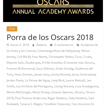
Cine
Porra de los Oscars 2018
marzo 2, 2018
Roberto
0 comentarios
Academia de
,
las Artes y las Ciencias Cinematográficas de Hollywood
Allison
,
,
,
,
,
Janney
Call Me By Your Name
Christopher Nolan
Coco
Crudo
,
,
,
,
Déjame Salir
Dunkerque
El Hilo Invisible
El Instante más Oscuro
,
,
,
Frances McDormand
Gary Oldman
Greta Gerwig
Guillermo del
,
,
,
,
,
Toro
Hanz Zimmer
James Ivory
Jimmy Kimmel
Jonny Greenwood
,
,
,
,
Jordan Peele
La Forma del Agua
Lady Bird
Laurie Metcalf
Lee
,
,
,
,
Smith
Los Archivos del Pentágono
Loving Vincent
Luca Guadagnino
,
,
,
,
Martin McDonagh
Meryl Streep
Octavia Spencer
Oscars
Oscars
,
,
,
,
2018
Paul Thomas Anderson
Roger Deakins
Sally Hawkins
Sam
,
,
,
Rockwell
Tatiana S. Riegel
Timothée Chalamet
Tres Anuncios En