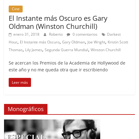
Cine
El Instante más Oscuro es Gary
Oldman (Winston Churchill)
enero 31, 2018
Roberto
0 comentarios
Darkest
,
,
,
,
Hour
El Instante más Oscuro
Gary Oldman
Joe Wright
Kristin Scott
,
,
,
Thomas
Lily James
Segunda Guerra Mundial
Winston Churchill
Se acercan los Premios de la Academia de Hollywood de
este año y no me queda otra que ir escribiendo
Leer más
Monográficos