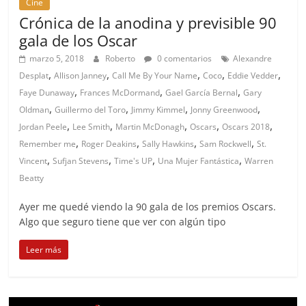
Cine
Crónica de la anodina y previsible 90
gala de los Oscar
marzo 5, 2018
Roberto
0 comentarios
Alexandre
,
,
,
,
,
Desplat
Allison Janney
Call Me By Your Name
Coco
Eddie Vedder
,
,
,
Faye Dunaway
Frances McDormand
Gael García Bernal
Gary
,
,
,
,
Oldman
Guillermo del Toro
Jimmy Kimmel
Jonny Greenwood
,
,
,
,
,
Jordan Peele
Lee Smith
Martin McDonagh
Oscars
Oscars 2018
,
,
,
,
Remember me
Roger Deakins
Sally Hawkins
Sam Rockwell
St.
,
,
,
,
Vincent
Sufjan Stevens
Time's UP
Una Mujer Fantástica
Warren
Beatty
Ayer me quedé viendo la 90 gala de los premios Oscars.
Algo que seguro tiene que ver con algún tipo
Leer más