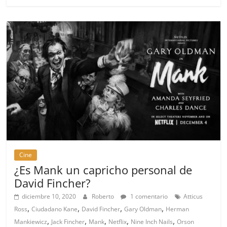
Cine
¿Es Mank un capricho personal de
David Fincher?
diciembre 10, 2020
Roberto
1 comentario
Atticus
,
,
,
,
Ross
Ciudadano Kane
David Fincher
Gary Oldman
Herman
,
,
,
,
,
Mankiewicz
Jack Fincher
Mank
Netflix
Nine Inch Nails
Orson