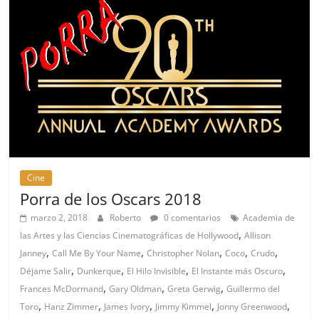
Cine
Porra de los Oscars 2018
marzo 2, 2018
Roberto
0 comentarios
Academia de
,
las Artes y las Ciencias Cinematográficas de Hollywood
Allison
,
,
,
,
,
Janney
Call Me By Your Name
Christopher Nolan
Coco
Crudo
,
,
,
,
Déjame Salir
Dunkerque
El Hilo Invisible
El Instante más Oscuro
,
,
,
Frances McDormand
Gary Oldman
Greta Gerwig
Guillermo del
,
,
,
,
,
Toro
Hanz Zimmer
James Ivory
Jimmy Kimmel
Jonny Greenwood