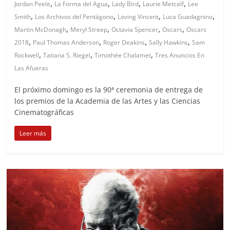
,
,
,
,
Jordan Peele
La Forma del Agua
Lady Bird
Laurie Metcalf
Lee
,
,
,
,
Smith
Los Archivos del Pentágono
Loving Vincent
Luca Guadagnino
,
,
,
,
Martin McDonagh
Meryl Streep
Octavia Spencer
Oscars
Oscars
,
,
,
,
2018
Paul Thomas Anderson
Roger Deakins
Sally Hawkins
Sam
,
,
,
Rockwell
Tatiana S. Riegel
Timothée Chalamet
Tres Anuncios En
Las Afueras
El próximo domingo es la 90ª ceremonia de entrega de
los premios de la Academia de las Artes y las Ciencias
Cinematográficas
Leer más