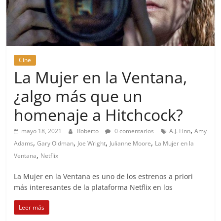
Cine
La Mujer en la Ventana,
¿algo más que un
homenaje a Hitchcock?
,
mayo 18, 2021
Roberto
0 comentarios
A.J. Finn
Amy
,
,
,
,
Adams
Gary Oldman
Joe Wright
Julianne Moore
La Mujer en la
,
Ventana
Netflix
La Mujer en la Ventana es uno de los estrenos a priori
más interesantes de la plataforma Netflix en los
Leer más