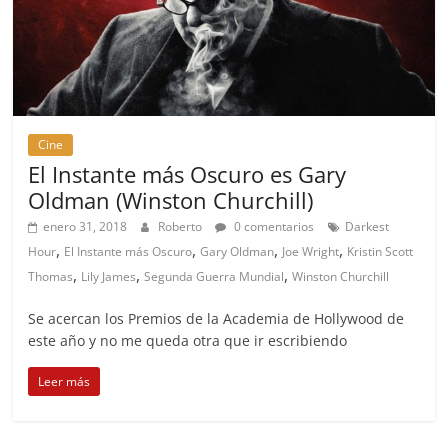
Cine
El Instante más Oscuro es Gary
Oldman (Winston Churchill)
enero 31, 2018
Roberto
0 comentarios
Darkest
,
,
,
,
Hour
El Instante más Oscuro
Gary Oldman
Joe Wright
Kristin Scott
,
,
,
Thomas
Lily James
Segunda Guerra Mundial
Winston Churchill
Se acercan los Premios de la Academia de Hollywood de
este año y no me queda otra que ir escribiendo
Leer más