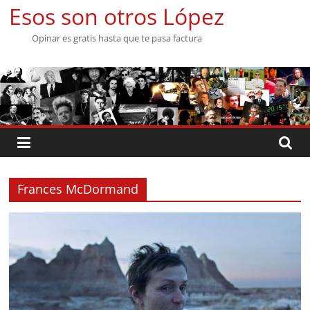
Saltar
Esos son otros López
al
Opinar es gratis hasta que te pasa factura
contenido
Frances McDormand