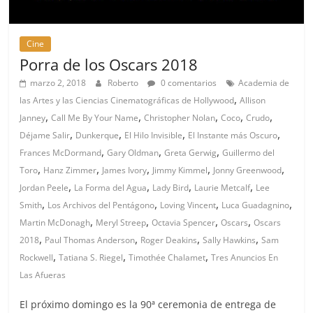
Cine
Porra de los Oscars 2018
marzo 2, 2018
Roberto
0 comentarios
Academia de
,
las Artes y las Ciencias Cinematográficas de Hollywood
Allison
,
,
,
,
,
Janney
Call Me By Your Name
Christopher Nolan
Coco
Crudo
,
,
,
,
Déjame Salir
Dunkerque
El Hilo Invisible
El Instante más Oscuro
,
,
,
Frances McDormand
Gary Oldman
Greta Gerwig
Guillermo del
,
,
,
,
,
Toro
Hanz Zimmer
James Ivory
Jimmy Kimmel
Jonny Greenwood
,
,
,
,
Jordan Peele
La Forma del Agua
Lady Bird
Laurie Metcalf
Lee
,
,
,
,
Smith
Los Archivos del Pentágono
Loving Vincent
Luca Guadagnino
,
,
,
,
Martin McDonagh
Meryl Streep
Octavia Spencer
Oscars
Oscars
,
,
,
,
2018
Paul Thomas Anderson
Roger Deakins
Sally Hawkins
Sam
,
,
,
Rockwell
Tatiana S. Riegel
Timothée Chalamet
Tres Anuncios En
Las Afueras
El próximo domingo es la 90ª ceremonia de entrega de