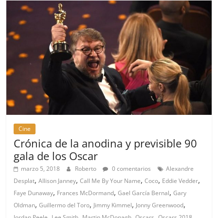
Cine
Crónica de la anodina y previsible 90
gala de los Oscar
marzo 5, 2018
Roberto
0 comentarios
Alexandre
,
,
,
,
,
Desplat
Allison Janney
Call Me By Your Name
Coco
Eddie Vedder
,
,
,
Faye Dunaway
Frances McDormand
Gael García Bernal
Gary
,
,
,
,
Oldman
Guillermo del Toro
Jimmy Kimmel
Jonny Greenwood
,
,
,
,
,
Jordan Peele
Lee Smith
Martin McDonagh
Oscars
Oscars 2018