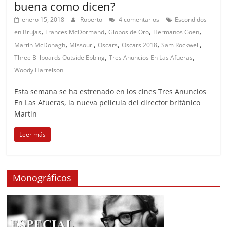
buena como dicen?
enero 15, 2018
Roberto
4 comentarios
Escondidos
,
,
,
,
en Brujas
Frances McDormand
Globos de Oro
Hermanos Coen
,
,
,
,
,
Martin McDonagh
Missouri
Oscars
Oscars 2018
Sam Rockwell
,
,
Three Billboards Outside Ebbing
Tres Anuncios En Las Afueras
Woody Harrelson
Esta semana se ha estrenado en los cines Tres Anuncios
En Las Afueras, la nueva película del director británico
Martin
Leer más
Monográficos