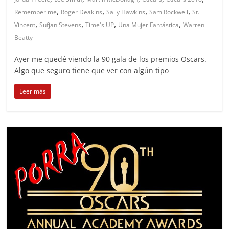
,
,
,
,
Remember me
Roger Deakins
Sally Hawkins
Sam Rockwell
St.
,
,
,
,
Vincent
Sufjan Stevens
Time's UP
Una Mujer Fantástica
Warren
Beatty
Ayer me quedé viendo la 90 gala de los premios Oscars.
Algo que seguro tiene que ver con algún tipo
Leer más