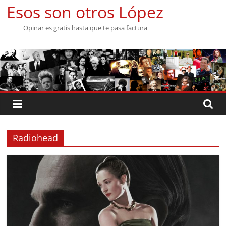
Saltar
Esos son otros López
al
Opinar es gratis hasta que te pasa factura
contenido
Radiohead