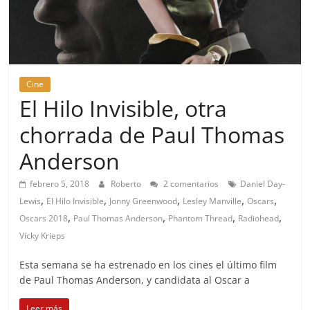
Cine
El Hilo Invisible, otra
chorrada de Paul Thomas
Anderson
febrero 5, 2018
Roberto
2 comentarios
Daniel Day-
,
,
,
,
,
Lewis
El Hilo Invisible
Jonny Greenwood
Lesley Manville
Oscars
,
,
,
,
Oscars 2018
Paul Thomas Anderson
Phantom Thread
Radiohead
Vicky Krieps
Esta semana se ha estrenado en los cines el último film
de Paul Thomas Anderson, y candidata al Oscar a
Leer más