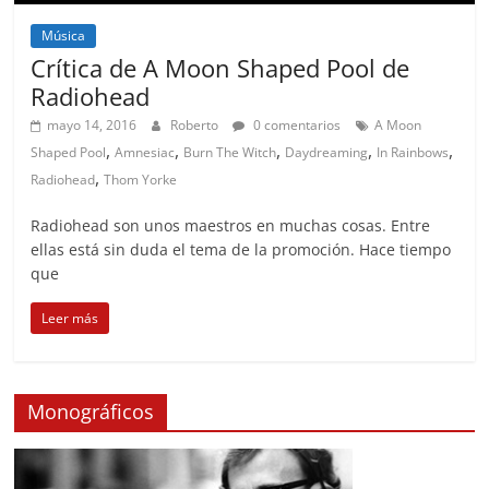
Música
Crítica de A Moon Shaped Pool de
Radiohead
mayo 14, 2016
Roberto
0 comentarios
A Moon
,
,
,
,
,
Shaped Pool
Amnesiac
Burn The Witch
Daydreaming
In Rainbows
,
Radiohead
Thom Yorke
Radiohead son unos maestros en muchas cosas. Entre
ellas está sin duda el tema de la promoción. Hace tiempo
que
Leer más
Monográficos