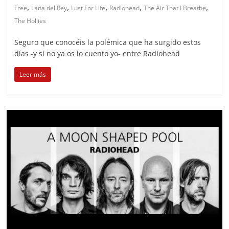
,
,
,
,
,
Free
Lana del Rey
Lust For Life
Radiohead
The Air That I Breathe
The Hollies
Seguro que conocéis la polémica que ha surgido estos
días -y si no ya os lo cuento yo- entre Radiohead
Leer más