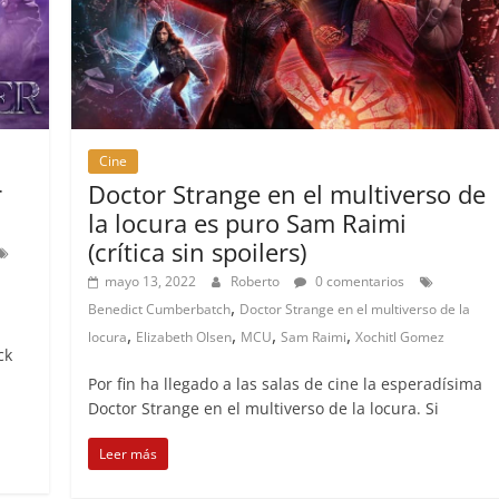
Cine
r
Doctor Strange en el multiverso de
la locura es puro Sam Raimi
(crítica sin spoilers)
mayo 13, 2022
Roberto
0 comentarios
,
Benedict Cumberbatch
Doctor Strange en el multiverso de la
,
,
,
,
locura
Elizabeth Olsen
MCU
Sam Raimi
Xochitl Gomez
ck
Por fin ha llegado a las salas de cine la esperadísima
Doctor Strange en el multiverso de la locura. Si
Leer más