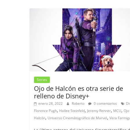
Series
Ojo de Halcón es otra serie de
relleno de Disney+
enero 28, 2022
Roberto
0 comentarios
Di
,
,
,
,
Florence Pugh
Hailee Steinfeld
Jeremy Renner
MCU
Ojo
,
,
Halcón
Universo Cinemátográfico de Marvel
Vera Farmig