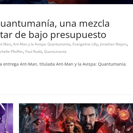
 Quantumanía, una mezcla
rtar de bajo presupuesto
,
,
,
,
nt Man
Ant-Man y la Avispa: Quantumanía
Evangeline Lilly
Jonathan Majors
,
,
chelle Pfeiffer
Paul Rudd
Quantumanía
ra entrega Ant-Man, titulada Ant-Man y la Avispa: Quantumanía.