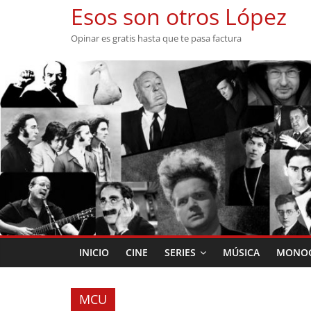
Saltar
Esos son otros López
al
Opinar es gratis hasta que te pasa factura
contenido
INICIO
CINE
SERIES
MÚSICA
MONOG
MCU