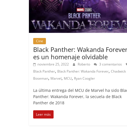
Cine
Black Panther: Wakanda Foreve
es un homenaje olvidable
noviembre 25, 2022
Roberto
3 comentarios
,
,
Black Panther
Black Panther: Wakanda Forever
Chadwick
,
,
,
Boseman
Marvel
MCU
Ryan Coogler
La última entrega del MCU de Marvel ha sido Bla
Panther: Wakanda Forever, la secuela de Black
Panther de 2018
Leer más