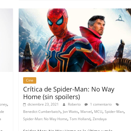
Cine
Crítica de Spider-Man: No Way
Home (sin spoilers)
,
sney
diciembre 23, 2021
Roberto
1 comentario
,
,
,
,
,
 de
Benedict Cumberbatch
Jon Watts
Marvel
MCU
Spider-Man
,
,
a
Spider-Man: No Way Home
Tom Holland
Zendaya