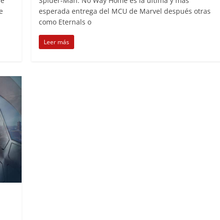
de
Spider-Man: No Way Home es la última y más
e
esperada entrega del MCU de Marvel después otras
como Eternals o
Leer más