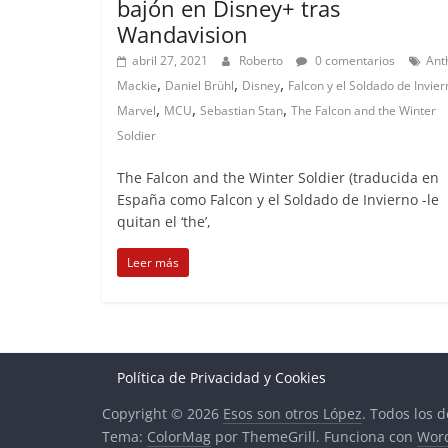
bajón en Disney+ tras
Wandavision
abril 27, 2021
Roberto
0 comentarios
Ant
,
,
,
Mackie
Daniel Brühl
Disney
Falcon y el Soldado de Invier
,
,
,
Marvel
MCU
Sebastian Stan
The Falcon and the Winter
Soldier
The Falcon and the Winter Soldier (traducida en
España como Falcon y el Soldado de Invierno -le
quitan el ‘the’,
Leer más
Política de Privacidad y Cookies
Copyright © 2026
Esos son otros López
. Todos los 
Tema:
ColorMag
por ThemeGrill. Funciona con
Wor