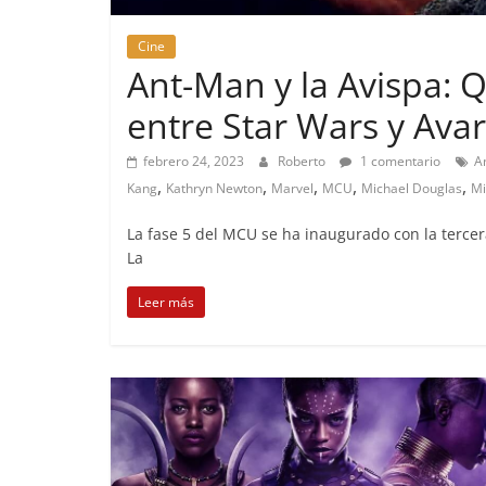
Cine
Ant-Man y la Avispa:
entre Star Wars y Ava
febrero 24, 2023
Roberto
1 comentario
A
,
,
,
,
,
Kang
Kathryn Newton
Marvel
MCU
Michael Douglas
Mi
La fase 5 del MCU se ha inaugurado con la terce
La
Leer más