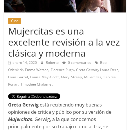
Cine
Mujercitas es una
excelente revisión a la vez
clásica y moderna
enero 14, 2020
Roberto
0 comentarios
Bob
,
,
,
,
,
Odenkirk
Emma Watson
Florence Pugh
Greta Gerwig
Laura Dern
,
,
,
,
Louis Garrel
Louisa May Alcott
Meryl Streep
Mujercitas
Saoirse
,
Ronan
Timothée Chalamet
Greta Gerwig
está recibiendo muy buenas
opiniones de crítica y público por su versión de
Mujercitas
. Gerwig, a la que conocemos
principalmente por su trabajo como actriz, se