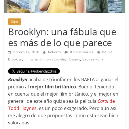
Cine
Brooklyn: una fábula que
es más de lo que parece
,
febrero 17, 2016
Roberto
0 comentarios
BAFTA
,
,
,
,
Brooklyn
Inmigración
John Crowley
Oscars
Saoirse Ronan
Brooklyn
acaba de triunfar en los BAFTA al ganar el
premio al
mejor film británico
. Bueno, teniendo
en cuenta que el mejor film británico, y el mejor en
general, de este año quizá sea la película
Carol
de
Todd Haynes
, es un poco exagerado. Pero aún así
me alegro de que propuestas como esta sean bien
valoradas.