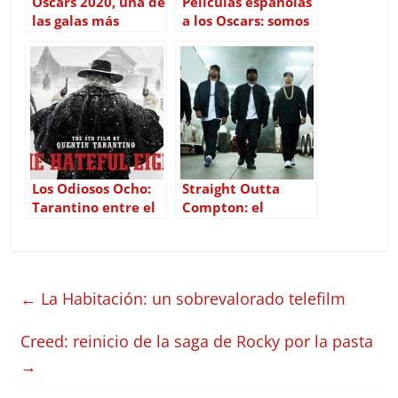
Oscars 2020, una de
Películas españolas
las galas más
a los Oscars: somos
acertadas de los
tontos
últimos años
Los Odiosos Ocho:
Straight Outta
Tarantino entre el
Compton: el
tedio y el disfrute
exitoso biopic de
NWA
←
La Habitación: un sobrevalorado telefilm
Creed: reinicio de la saga de Rocky por la pasta
→