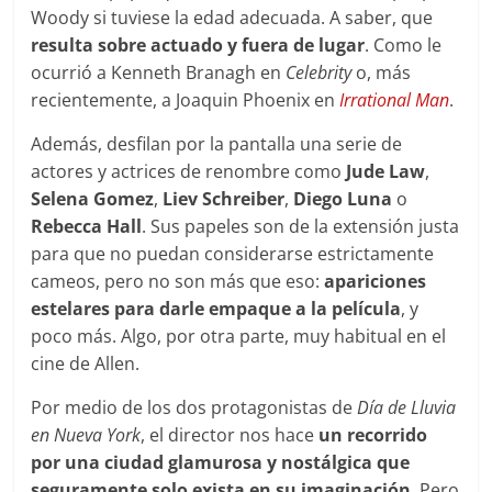
Woody si tuviese la edad adecuada. A saber, que
resulta sobre actuado y fuera de lugar
. Como le
ocurrió a Kenneth Branagh en
Celebrity
o, más
recientemente, a Joaquin Phoenix en
Irrational Man
.
Además, desfilan por la pantalla una serie de
actores y actrices de renombre como
Jude Law
,
Selena Gomez
,
Liev Schreiber
,
Diego Luna
o
Rebecca Hall
. Sus papeles son de la extensión justa
para que no puedan considerarse estrictamente
cameos, pero no son más que eso:
apariciones
estelares para darle empaque a la película
, y
poco más. Algo, por otra parte, muy habitual en el
cine de Allen.
Por medio de los dos protagonistas de
Día de Lluvia
en Nueva York
, el director nos hace
un recorrido
por una ciudad glamurosa y nostálgica que
seguramente solo exista en su imaginación
. Pero