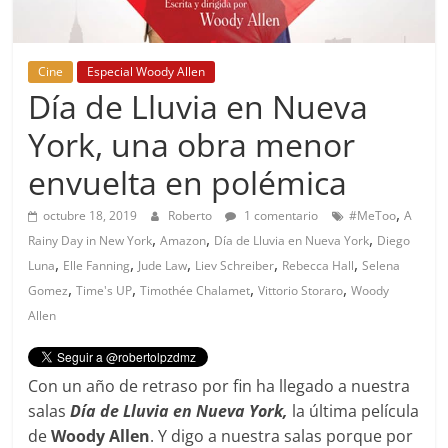
Cine
Especial Woody Allen
Día de Lluvia en Nueva
York, una obra menor
envuelta en polémica
,
octubre 18, 2019
Roberto
1 comentario
#MeToo
A
,
,
,
Rainy Day in New York
Amazon
Día de Lluvia en Nueva York
Diego
,
,
,
,
,
Luna
Elle Fanning
Jude Law
Liev Schreiber
Rebecca Hall
Selena
,
,
,
,
Gomez
Time's UP
Timothée Chalamet
Vittorio Storaro
Woody
Allen
Con un año de retraso por fin ha llegado a nuestra
salas
Día de Lluvia en Nueva York,
la última película
de
Woody Allen
. Y digo a nuestra salas porque por