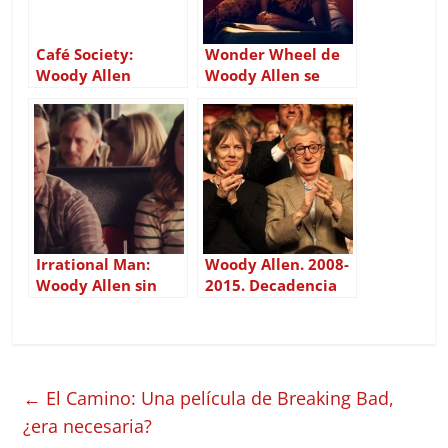
Café Society:
Wonder Wheel de
Woody Allen
Woody Allen se
correcto y rutinario
salva por Kate
Winslet
Irrational Man:
Woody Allen. 2008-
Woody Allen sin
2015. Decadencia
chispa y sin ideas
total
←
El Camino: Una película de Breaking Bad,
¿era necesaria?