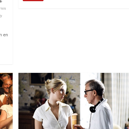
risis
y
en en