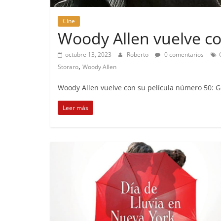
Cine
Woody Allen vuelve c
octubre 13, 2023
Roberto
0 comentarios
,
Storaro
Woody Allen
Woody Allen vuelve con su película número 50: Go
Leer más