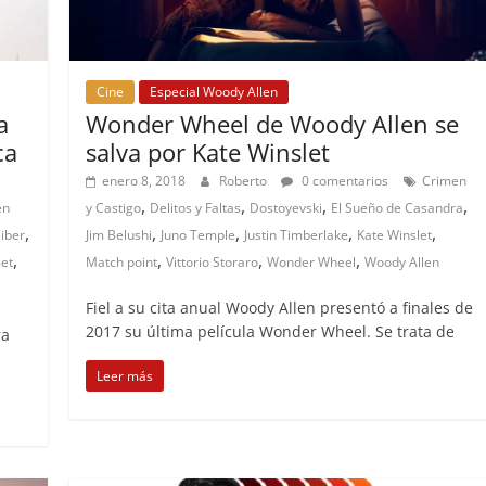
Cine
Especial Woody Allen
a
Wonder Wheel de Woody Allen se
ca
salva por Kate Winslet
enero 8, 2018
Roberto
0 comentarios
Crimen
,
,
,
,
en
y Castigo
Delitos y Faltas
Dostoyevski
El Sueño de Casandra
,
,
,
,
,
eiber
Jim Belushi
Juno Temple
Justin Timberlake
Kate Winslet
,
,
,
,
et
Match point
Vittorio Storaro
Wonder Wheel
Woody Allen
Fiel a su cita anual Woody Allen presentó a finales de
2017 su última película Wonder Wheel. Se trata de
ra
Leer más