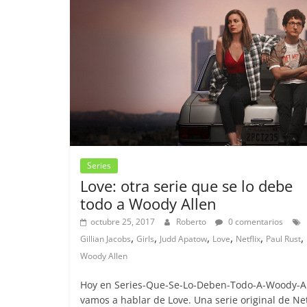
Series
Love: otra serie que se lo debe
todo a Woody Allen
octubre 25, 2017
Roberto
0 comentarios
,
,
,
,
,
,
Gillian Jacobs
Girls
Judd Apatow
Love
Netflix
Paul Rust
Woody Allen
Hoy en Series-Que-Se-Lo-Deben-Todo-A-Woody-A
vamos a hablar de Love. Una serie original de Net