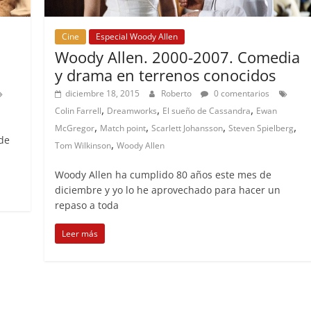
Cine
Especial Woody Allen
Woody Allen. 2000-2007. Comedia
y drama en terrenos conocidos
diciembre 18, 2015
Roberto
0 comentarios
,
,
,
Colin Farrell
Dreamworks
El sueño de Cassandra
Ewan
,
,
,
,
McGregor
Match point
Scarlett Johansson
Steven Spielberg
 de
,
Tom Wilkinson
Woody Allen
Woody Allen ha cumplido 80 años este mes de
diciembre y yo lo he aprovechado para hacer un
repaso a toda
Leer más