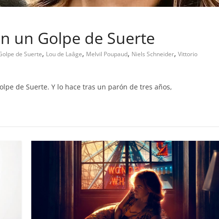
on un Golpe de Suerte
,
,
,
,
Golpe de Suerte
Lou de Laâge
Melvil Poupaud
Niels Schneider
Vittorio
lpe de Suerte. Y lo hace tras un parón de tres años,