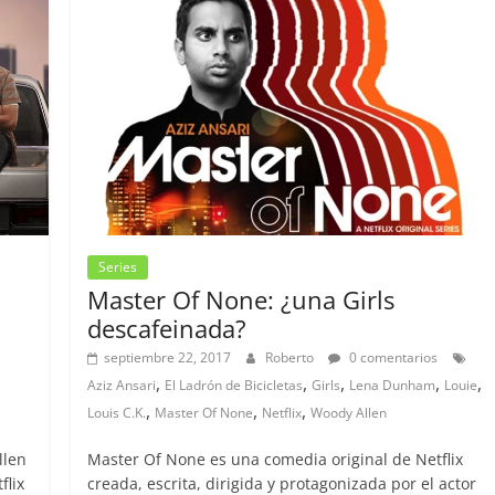
Series
Master Of None: ¿una Girls
descafeinada?
septiembre 22, 2017
Roberto
0 comentarios
,
,
,
,
,
Aziz Ansari
El Ladrón de Bicicletas
Girls
Lena Dunham
Louie
,
,
,
Louis C.K.
Master Of None
Netflix
Woody Allen
llen
Master Of None es una comedia original de Netflix
flix
creada, escrita, dirigida y protagonizada por el actor