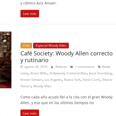
y cómico Aziz Ansari.
Leer más
Cine
Especial Woody Allen
Café Society: Woody Allen correcto
y rutinario
agosto 29, 2016
Roberto
1 comentario
Blake
,
,
,
,
,
Lively
Bruce Willis
Hollywood
Irrational Man
Jesse Eisenberg
,
,
,
,
Kristen Stewart
Los Ángeles
Nueva York
Steve Carell
Vittorio
,
Storaro
Woody Allen
Como cada año acudo fiel a la cita con el gran Woody
Allen, y eso que en los últimos tiempos no
Leer más