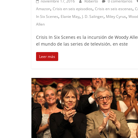
noviembre 17, 2016
Roberto
0 comentarios
,
,
,
Amazon
Crisis en seis episodios
Crisis en seis escenas
C
,
,
,
,
In Six Scenes
Elanie May
J. D. Salinger
Miley Cyrus
Wood
Allen
Crisis In Six Scenes es la incursión de Woody All
el mundo de las series de televisión, en este
Leer más