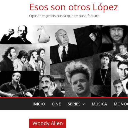
Saltar
Esos son otros López
al
Opinar es gratis hasta que te pasa factura
contenido
INICIO
CINE
SERIES
MÚSICA
MONOG
Woody Allen