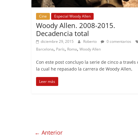
Cine
Especial Woody Allen
Woody Allen. 2008-2015.
Decadencia total
diciembre 29, 2015
Roberto
0 comentarios
,
,
,
Barcelona
París
Roma
Woody Allen
Con este post concluyo la serie de cinco a través
la cual he repasado la carrera de Woody Allen,
Leer más
← Anterior