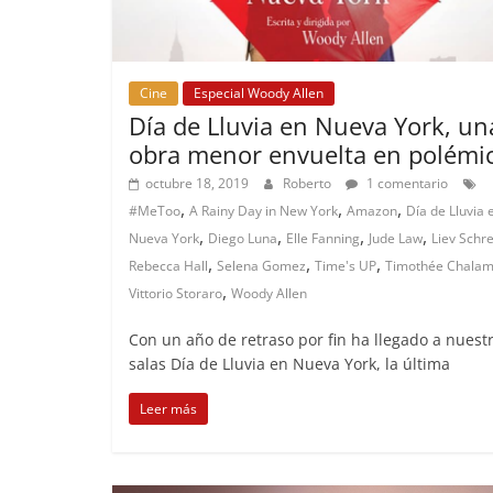
Cine
Especial Woody Allen
Día de Lluvia en Nueva York, un
obra menor envuelta en polémi
octubre 18, 2019
Roberto
1 comentario
,
,
,
#MeToo
A Rainy Day in New York
Amazon
Día de Lluvia 
,
,
,
,
Nueva York
Diego Luna
Elle Fanning
Jude Law
Liev Schr
,
,
,
Rebecca Hall
Selena Gomez
Time's UP
Timothée Chalam
,
Vittorio Storaro
Woody Allen
Con un año de retraso por fin ha llegado a nuest
salas Día de Lluvia en Nueva York, la última
Leer más