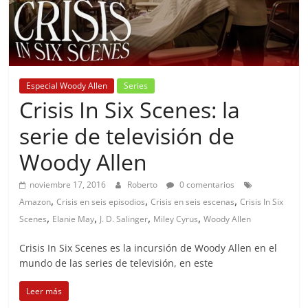
Especial Woody Allen
Series
Crisis In Six Scenes: la
serie de televisión de
Woody Allen
noviembre 17, 2016
Roberto
0 comentarios
,
,
,
Amazon
Crisis en seis episodios
Crisis en seis escenas
Crisis In Six
,
,
,
,
Scenes
Elanie May
J. D. Salinger
Miley Cyrus
Woody Allen
Crisis In Six Scenes es la incursión de Woody Allen en el
mundo de las series de televisión, en este
Leer más