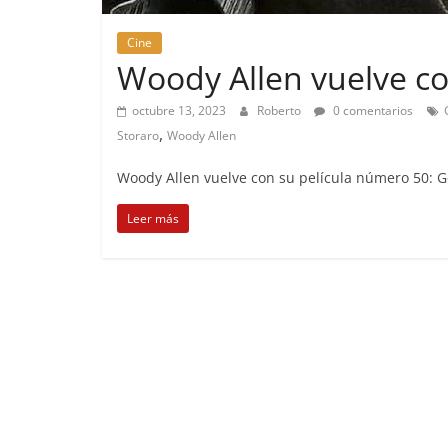
Cine
Woody Allen vuelve c
octubre 13, 2023
Roberto
0 comentarios
,
Storaro
Woody Allen
Woody Allen vuelve con su película número 50: Go
Leer más