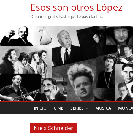
Saltar
Esos son otros López
al
Opinar es gratis hasta que te pasa factura
contenido
INICIO
CINE
SERIES
MÚSICA
MONOG
Niels Schneider