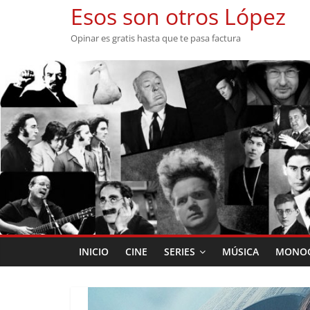
Saltar
Esos son otros López
al
Opinar es gratis hasta que te pasa factura
contenido
INICIO
CINE
SERIES
MÚSICA
MONOG