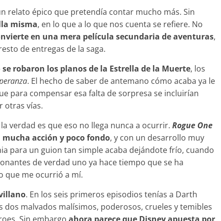
un relato épico que pretendía contar mucho más. Sin
lla misma
, en lo que a lo que nos cuenta se refiere. No
convierte en una mera película secundaria de aventuras
,
resto de entregas de la saga.
se robaron los planos de la Estrella de la Muerte
, los
peranza
. El hecho de saber de antemano cómo acaba ya le
ue para compensar esa falta de sorpresa se incluirían
 otras vías.
la verdad es que eso no llega nunca a ocurrir.
Rogue One
on mucha acción y poco fondo
, y con un desarrollo muy
cnia para un guion tan simple acaba dejándote frío, cuando
onantes de verdad uno ya hace tiempo que se ha
lo que me ocurrió a mí.
villano
. En los seis primeros episodios tenías a Darth
s dos malvados malísimos, poderosos, crueles y temibles
éroes. Sin embargo
ahora parece que Disney apuesta por