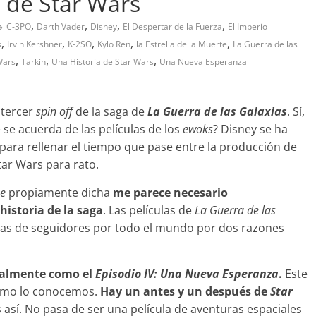
 de Star Wars
,
,
,
,
C-3PO
Darth Vader
Disney
El Despertar de la Fuerza
El Imperio
,
,
,
,
,
s
Irvin Kershner
K-2SO
Kylo Ren
la Estrella de la Muerte
La Guerra de las
,
,
,
Wars
Tarkin
Una Historia de Star Wars
Una Nueva Esperanza
 tercer
spin off
de la saga de
La Guerra de las Galaxias
. Sí,
e se acuerda de las películas de los
ewoks
? Disney se ha
ara rellenar el tiempo que pase entre la producción de
Star Wars para rato.
e
propiamente dicha
me parece necesario
historia de la saga
. Las películas de
La Guerra de las
as de seguidores por todo el mundo por dos razones
tualmente como el
Episodio IV: Una Nueva Esperanza
.
Este
como lo conocemos.
Hay un antes y un después de
Star
s así. No pasa de ser una película de aventuras espaciales