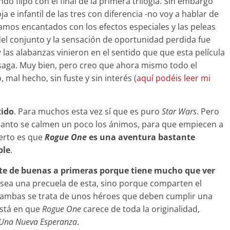
o flipó con el final de la primera trilogía. Sin embargo
 e infantil de las tres con diferencia -no voy a hablar de
mos encantados con los efectos especiales y las peleas
 del conjunto y la sensación de oportunidad perdida fue
a
las alabanzas vinieron en el sentido que que esta película
la saga. Muy bien, pero creo que ahora mismo todo el
mal hecho, sin fuste y sin interés (
aquí podéis leer mi
cido
. Para muchos esta vez sí que es puro
Star Wars
. Pero
anto se calmen un poco los ánimos, para que empiecen a
ierto es que
Rogue One
es una aventura bastante
ble
.
te de buenas a primeras porque tiene mucho que ver
 sea una precuela de esta, sino porque comparten el
 En ambas se trata de unos héroes que deben cumplir una
está en que
Rogue One
carece de toda la originalidad,
Una Nueva Esperanza
.