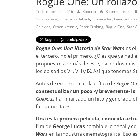
Rogue One: Un rollazo
diciembre 22, 2016
Roberto
3 comentarios
,
,
,
Contraataca
El Retorno del Jedi
Emperador
George Luca
,
,
,
,
Galaxias
Orson Krennic
Peter Cushing
Rogue One
Star 
Rogue One: Una Historia de Star Wars
es el
el tercero, no el primero. ¿O es que ya nadi
propuesto, además de este, hacer dos más p
los episodios VII, VIII y IX. Así que tenemos 
Antes de empezar con la crítica de
Rogue On
contextualizar un poco -y brevemente- la 
Galaxias
han marcado un hito y generado ol
fundamentales:
Una es la primera película, conocida ac
film de
George Lucas
cambió el cine tal y 
Wars
en la industria cinematográfica. Eso e