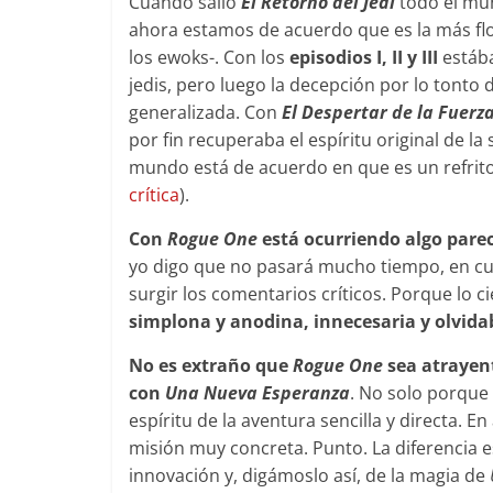
Cuando salió
El Retorno del Jedi
todo el mund
ahora estamos de acuerdo que es la más floja
los ewoks-. Con los
episodios I, II y III
estába
jedis, pero luego la decepción por lo tonto
generalizada. Con
El Despertar de la Fuerz
por fin recuperaba el espíritu original de 
mundo está de acuerdo en que es un refrito, 
crítica
).
Con
Rogue One
está ocurriendo algo pare
yo digo que no pasará mucho tiempo, en cu
surgir los comentarios críticos. Porque lo c
simplona y anodina, innecesaria y olvida
No es extraño que
Rogue One
sea atrayen
con
Una Nueva Esperanza
. No solo porque
espíritu de la aventura sencilla y directa.
misión muy concreta. Punto. La diferencia 
innovación y, digámoslo así, de la magia de