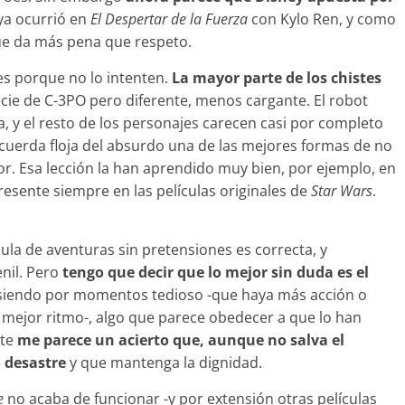
ya ocurrió en
El Despertar de la Fuerza
con Kylo Ren, y como
ue da más pena que respeto.
 es porque no lo intenten.
La mayor parte de los chistes
ecie de C-3PO pero diferente, menos cargante. El robot
, y el resto de los personajes carecen casi por completo
 cuerda floja del absurdo una de las mejores formas de no
r. Esa lección la han aprendido muy bien, por ejemplo, en
esente siempre en las películas originales de
Star Wars
.
ula de aventuras sin pretensiones es correcta, y
nil. Pero
tengo que decir que lo mejor sin duda es el
r siendo por momentos tedioso -que haya más acción o
 mejor ritmo-, algo que parece obedecer a que lo han
ste
me parece un acierto que, aunque no salva el
 desastre
y que mantenga la dignidad.
e
no acaba de funcionar -y por extensión otras películas