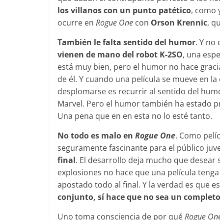
los villanos con un punto patético
, como 
ocurre en
Rogue One
con
Orson Krennic
, q
También le falta sentido del humor
. Y no
vienen de mano del robot K-2SO
, una esp
está muy bien, pero el humor no hace gracia
de él. Y cuando una película se mueve en la
desplomarse es recurrir al sentido del humo
Marvel. Pero el humor también ha estado pr
Una pena que en en esta no lo esté tanto.
No todo es malo en
Rogue One
. Como pelíc
seguramente fascinante para el público juve
final
. El desarrollo deja mucho que desea
explosiones no hace que una película tenga
apostado todo al final. Y la verdad es que e
conjunto, sí hace que no sea un completo
Uno toma consciencia de por qué
Rogue On