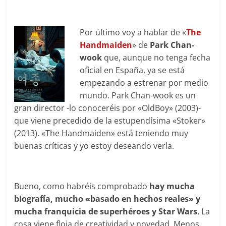
Por último voy a hablar de «
The
Handmaiden
» de
Park Chan-
wook
que, aunque no tenga fecha
oficial en España, ya se está
empezando a estrenar por medio
mundo. Park Chan-wook es un
gran director -lo conoceréis por «OldBoy» (2003)-
que viene precedido de la estupendísima «Stoker»
(2013). «The Handmaiden» está teniendo muy
buenas críticas y yo estoy deseando verla.
Bueno, como habréis comprobado
hay mucha
biografía, mucho «basado en hechos reales» y
mucha franquicia de superhéroes y Star Wars
. La
cosa viene floja de creatividad y novedad. Menos