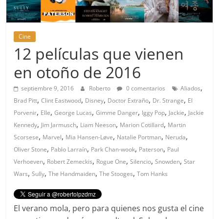
Cine
12 películas que vienen
en otoño de 2016
,
septiembre 9, 2016
Roberto
0 comentarios
Aliados
,
,
,
,
,
Brad Pitt
Clint Eastwood
Disney
Doctor Extraño
Dr. Strange
El
,
,
,
,
,
,
Porvenir
Elle
George Lucas
Gimme Danger
Iggy Pop
Jackie
Jackie
,
,
,
,
Kennedy
Jim Jarmusch
Liam Neeson
Marion Cotillard
Martin
,
,
,
,
,
Scorsese
Marvel
Mia Hansen-Løve
Natalie Portman
Neruda
,
,
,
,
Oliver Stone
Pablo Larraín
Park Chan-wook
Paterson
Paul
,
,
,
,
,
Verhoeven
Robert Zemeckis
Rogue One
Silencio
Snowden
Star
,
,
,
,
Wars
Sully
The Handmaiden
The Stooges
Tom Hanks
El verano mola, pero para quienes nos gusta el cine