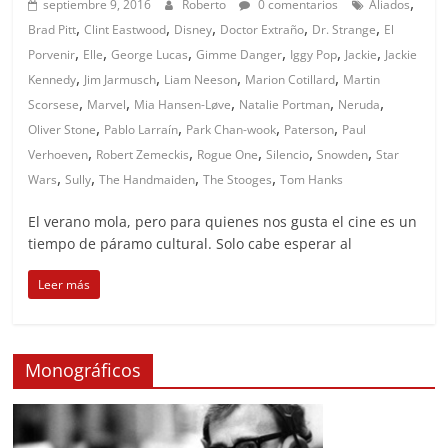
,
septiembre 9, 2016
Roberto
0 comentarios
Aliados
,
,
,
,
,
Brad Pitt
Clint Eastwood
Disney
Doctor Extraño
Dr. Strange
El
,
,
,
,
,
,
Porvenir
Elle
George Lucas
Gimme Danger
Iggy Pop
Jackie
Jackie
,
,
,
,
Kennedy
Jim Jarmusch
Liam Neeson
Marion Cotillard
Martin
,
,
,
,
,
Scorsese
Marvel
Mia Hansen-Løve
Natalie Portman
Neruda
,
,
,
,
Oliver Stone
Pablo Larraín
Park Chan-wook
Paterson
Paul
,
,
,
,
,
Verhoeven
Robert Zemeckis
Rogue One
Silencio
Snowden
Star
,
,
,
,
Wars
Sully
The Handmaiden
The Stooges
Tom Hanks
El verano mola, pero para quienes nos gusta el cine es un
tiempo de páramo cultural. Solo cabe esperar al
Leer más
Monográficos