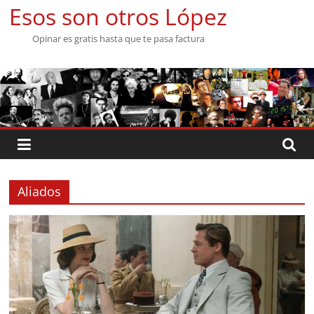
Saltar
Esos son otros López
al
Opinar es gratis hasta que te pasa factura
contenido
Aliados