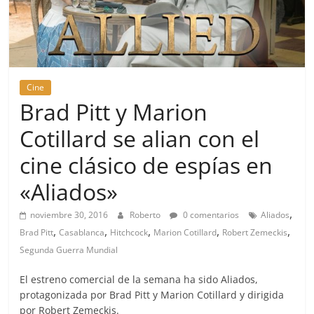
Cine
Brad Pitt y Marion
Cotillard se alian con el
cine clásico de espías en
«Aliados»
,
noviembre 30, 2016
Roberto
0 comentarios
Aliados
,
,
,
,
,
Brad Pitt
Casablanca
Hitchcock
Marion Cotillard
Robert Zemeckis
Segunda Guerra Mundial
El estreno comercial de la semana ha sido Aliados,
protagonizada por Brad Pitt y Marion Cotillard y dirigida
por Robert Zemeckis.