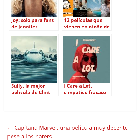
Joy: solo para fans
12 películas que
de Jennifer
vienen en otoño de
Lawrence
2016
Sully, la mejor
I Care a Lot,
película de Clint
simpático fracaso
Eastwood en
con influencias de
mucho tiempo
los Coen
←
Capitana Marvel, una película muy decente
pese a los haters