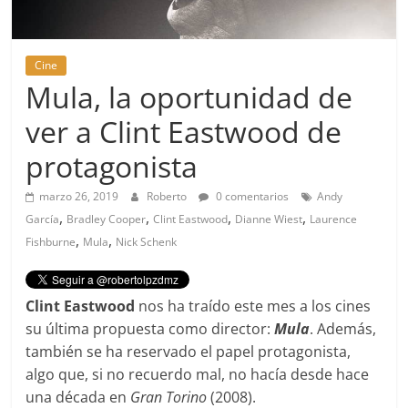
Cine
Mula, la oportunidad de
ver a Clint Eastwood de
protagonista
marzo 26, 2019
Roberto
0 comentarios
Andy
,
,
,
,
García
Bradley Cooper
Clint Eastwood
Dianne Wiest
Laurence
,
,
Fishburne
Mula
Nick Schenk
Clint Eastwood
nos ha traído este mes a los cines
su última propuesta como director:
Mula
. Además,
también se ha reservado el papel protagonista,
algo que, si no recuerdo mal, no hacía desde hace
una década en
Gran Torino
(2008).