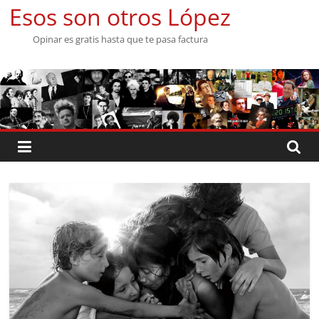
Saltar
Esos son otros López
al
Opinar es gratis hasta que te pasa factura
contenido