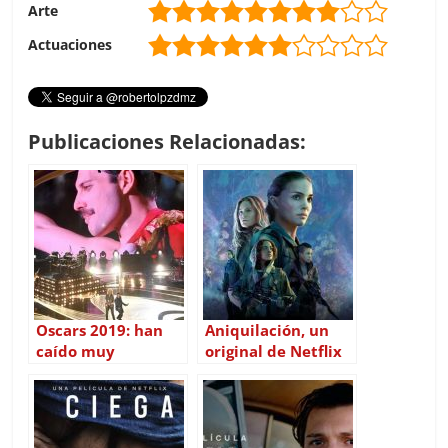
Arte
Actuaciones
Publicaciones Relacionadas:
Oscars 2019: han
Aniquilación, un
caído muy
original de Netflix
repartidos
de ciencia ficción
con Natalie
Portman