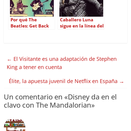
Por qué The
Caballero Luna
Beatles: Get Back
sigue en la línea del
de Peter Jackson es
resto de series de
una obra maestra
Marvel en Disney+
←
El Visitante es una adaptación de Stephen
King a tener en cuenta
Élite, la apuesta juvenil de Netflix en España
→
Un comentario en «
Disney da en el
clavo con The Mandalorian
»