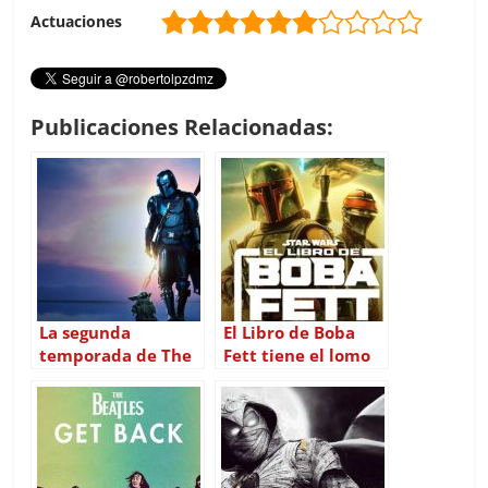
Actuaciones
Publicaciones Relacionadas:
La segunda
El Libro de Boba
temporada de The
Fett tiene el lomo
Mandalorian
muy fino o «Las
confirma a Disney+
peripecias del
actor secundario
Boba»