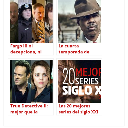
Fargo III ni
La cuarta
decepciona, ni
temporada de
emociona
Fargo consigue
remontar la
tendencia de la
serie
True Detective II:
Las 20 mejores
mejor que la
series del siglo XXI
primera
(parte 2)