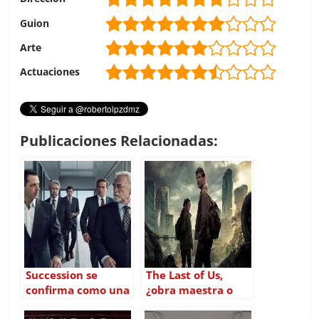
Guion
Arte
Actuaciones
Publicaciones Relacionadas:
Succession se
The Last of Us,
confirma como una
¿obra maestra o
de las mejores
decepción?