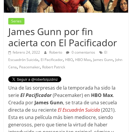
Series
James Gunn por fin
acierta con El Pacificador
febrero 24, 2022
Roberto
0 comentarios
El
,
,
,
,
,
Escuadrón Suicida
El Pacificador
HBO
HBO Max
James Gunn
John
,
,
Cena
Peacemaker
Robert Patrick
Una de las sorpresas de la temporada ha sido la
serie
El Pacificador
(Peacemaker) en
HBO Max
.
Creada por
James Gunn
, se trata de una secuela
directa de su reciente
El Escuadrón Suicida
(2021).
Esta es una película más bien mediocre, siendo
generosos, pero que tiene la virtud de haber