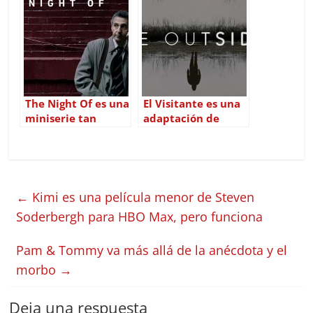
series de la última
década
The Night Of es una
El Visitante es una
miniserie tan
adaptación de
clásica como
Stephen King a
excelente
tener en cuenta
←
Kimi es una película menor de Steven
Soderbergh para HBO Max, pero funciona
Pam & Tommy va más allá de la anécdota y el
morbo
→
Deja una respuesta