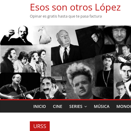
Saltar
Esos son otros López
al
Opinar es gratis hasta que te pasa factura
contenido
INICIO
CINE
SERIES
MÚSICA
MONOG
URSS