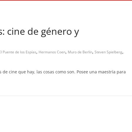
s: cine de género y
,
,
,
,
El Puente de los Espías
Hermanos Coen
Muro de Berlín
Steven Spielberg
s de cine que hay, las cosas como son. Posee una maestría para