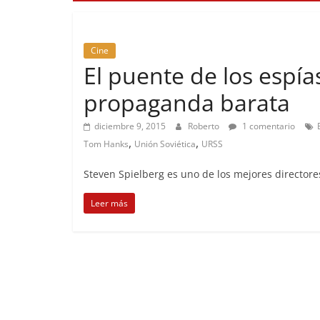
Cine
El puente de los espía
propaganda barata
diciembre 9, 2015
Roberto
1 comentario
,
,
Tom Hanks
Unión Soviética
URSS
Steven Spielberg es uno de los mejores directore
Leer más