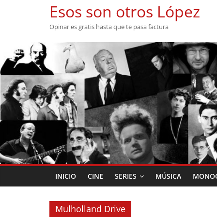
Saltar
Esos son otros López
al
Opinar es gratis hasta que te pasa factura
contenido
INICIO
CINE
SERIES
MÚSICA
MONOG
Mulholland Drive