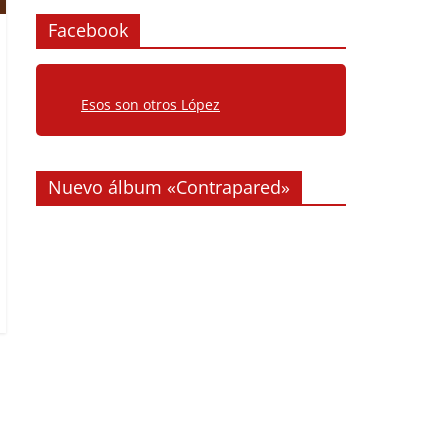
Facebook
Esos son otros López
Nuevo álbum «Contrapared»