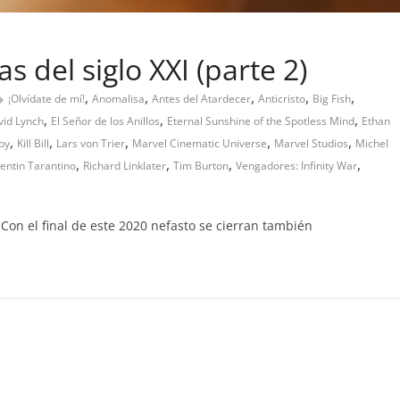
s del siglo XXI (parte 2)
,
,
,
,
,
¡Olvídate de mí!
Anomalisa
Antes del Atardecer
Anticristo
Big Fish
,
,
,
vid Lynch
El Señor de los Anillos
Eternal Sunshine of the Spotless Mind
Ethan
,
,
,
,
,
lpy
Kill Bill
Lars von Trier
Marvel Cinematic Universe
Marvel Studios
Michel
,
,
,
,
entin Tarantino
Richard Linklater
Tim Burton
Vengadores: Infinity War
) Con el final de este 2020 nefasto se cierran también