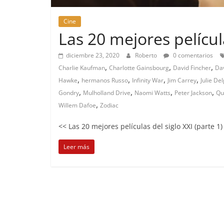
Cine
Las 20 mejores película
diciembre 23, 2020
Roberto
0 comentarios
,
,
,
Charlie Kaufman
Charlotte Gainsbourg
David Fincher
Da
,
,
,
,
Hawke
hermanos Russo
Infinity War
Jim Carrey
Julie De
,
,
,
,
Gondry
Mulholland Drive
Naomi Watts
Peter Jackson
Qu
,
Willem Dafoe
Zodiac
<< Las 20 mejores películas del siglo XXI (parte 1
Leer más