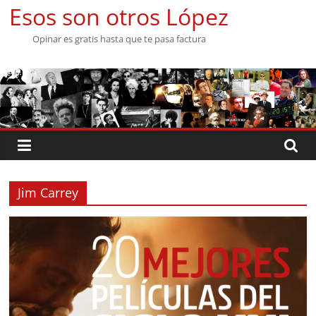
Saltar
Esos son otros López
al
Opinar es gratis hasta que te pasa factura
contenido
Jim Carrey