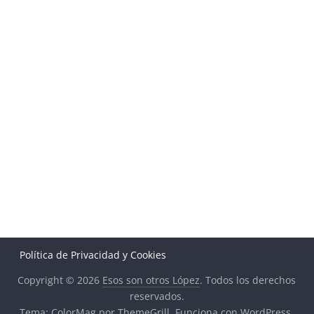
Política de Privacidad y Cookies
Copyright © 2026
Esos son otros López
. Todos los derechos
reservados.
Tema:
ColorMag
por ThemeGrill. Funciona con
WordPress
.