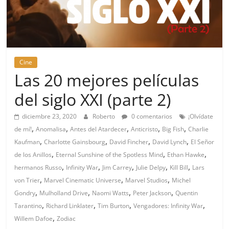
Cine
Las 20 mejores películas
del siglo XXI (parte 2)
diciembre 23, 2020
Roberto
0 comentarios
¡Olvídate
,
,
,
,
,
de mí!
Anomalisa
Antes del Atardecer
Anticristo
Big Fish
Charlie
,
,
,
,
Kaufman
Charlotte Gainsbourg
David Fincher
David Lynch
El Señor
,
,
,
de los Anillos
Eternal Sunshine of the Spotless Mind
Ethan Hawke
,
,
,
,
,
hermanos Russo
Infinity War
Jim Carrey
Julie Delpy
Kill Bill
Lars
,
,
,
von Trier
Marvel Cinematic Universe
Marvel Studios
Michel
,
,
,
,
Gondry
Mulholland Drive
Naomi Watts
Peter Jackson
Quentin
,
,
,
,
Tarantino
Richard Linklater
Tim Burton
Vengadores: Infinity War
,
Willem Dafoe
Zodiac