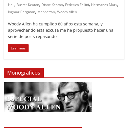
,
,
,
,
,
Hall
Buster Keaton
Diane Keaton
Federico Fellini
Hermanos Marx
,
,
Ingmar Bergman
Manhattan
Woody Allen
Woody Allen ha cumplido 80 años esta semana, y
aprovechando esta excusa me he propuesto hacer una
serie de posts repasando
Leer más
Monográficos