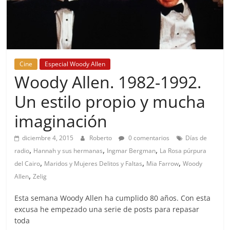
Cine
Especial Woody Allen
Woody Allen. 1982-1992.
Un estilo propio y mucha
imaginación
diciembre 4, 2015
Roberto
0 comentarios
Días de
,
,
,
radio
Hannah y sus hermanas
Ingmar Bergman
La Rosa púrpura
,
,
,
del Cairo
Maridos y Mujeres Delitos y Faltas
Mia Farrow
Woody
,
Allen
Zelig
Esta semana Woody Allen ha cumplido 80 años. Con esta
excusa he empezado una serie de posts para repasar
toda