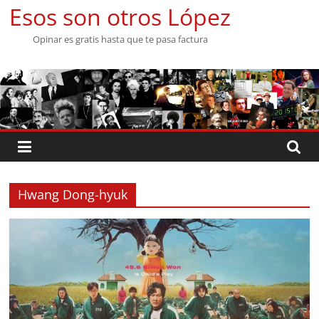
Saltar
Esos son otros López
al
Opinar es gratis hasta que te pasa factura
contenido
Hwang Dong-hyuk