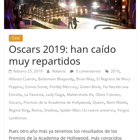
Cine
Oscars 2019: han caído
muy repartidos
,
febrero 25, 2019
Roberto
0 comentarios
2019
,
,
,
Alfonso Cuarón
Bohemian Rhapsody
Brian May
El Regreso de Mary
,
,
,
,
Poppins
Emma Stone
Freddy Mercury
Green Book
Ha Nacido una
,
,
,
,
,
Estrella
La Favorita
Lady Gaga
Mahershala Ali
Olivia Colman
,
,
,
,
Oscars
Premios de la Academia de Hollywood
Queen
Rami Malek
,
,
,
,
Regina King
Roma
Shallow
Spider-Man: Un nuevo universo
Yorgos
Lanthimos
Pues otro año más ya tenemos los resultados de los
Premios de la Academia de Hollywood, más conocidos