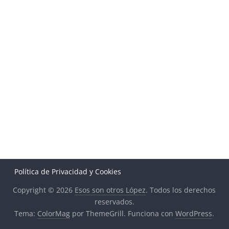
Política de Privacidad y Cookies
Copyright © 2026
Esos son otros López
. Todos los derechos
reservados.
Tema:
ColorMag
por ThemeGrill. Funciona con
WordPress
.