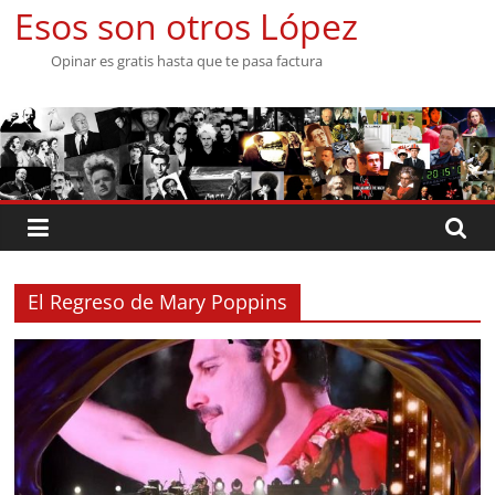
Saltar
Esos son otros López
al
Opinar es gratis hasta que te pasa factura
contenido
El Regreso de Mary Poppins