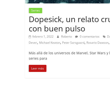
Series
Dopesick, un relato c
con buen pulso
febrero 1, 2022
Roberto
0 comentarios
D
,
,
,
Dever
Michael Keaton
Peter Sarsgaard
Rosario Dawson
Más allá de los universos de Marvel, Star Wars 
series para
Leer más