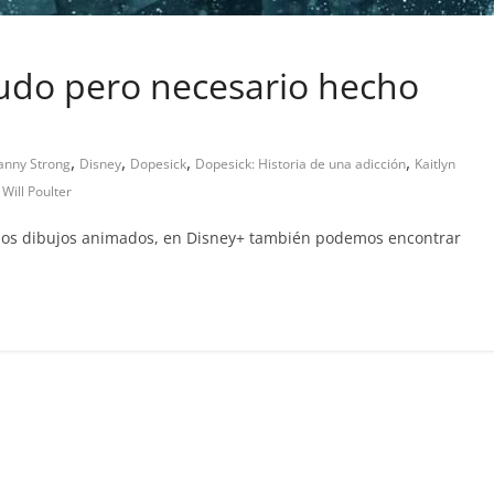
rudo pero necesario hecho
,
,
,
,
anny Strong
Disney
Dopesick
Dopesick: Historia de una adicción
Kaitlyn
,
Will Poulter
y los dibujos animados, en Disney+ también podemos encontrar