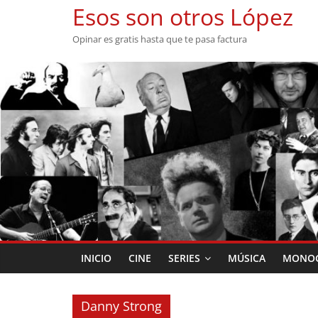
Saltar
Esos son otros López
al
Opinar es gratis hasta que te pasa factura
contenido
INICIO
CINE
SERIES
MÚSICA
MONOG
Danny Strong