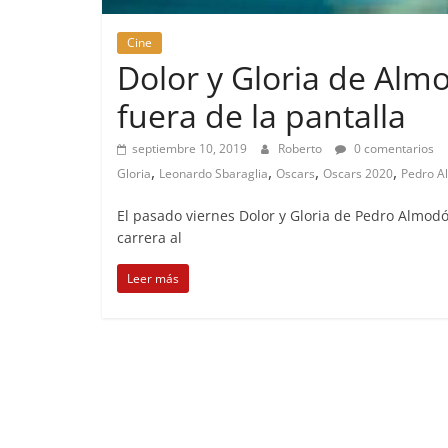
Cine
Dolor y Gloria de Alm
fuera de la pantalla
septiembre 10, 2019
Roberto
0 comentarios
,
,
,
,
Gloria
Leonardo Sbaraglia
Oscars
Oscars 2020
Pedro A
El pasado viernes Dolor y Gloria de Pedro Almodó
carrera al
Leer más