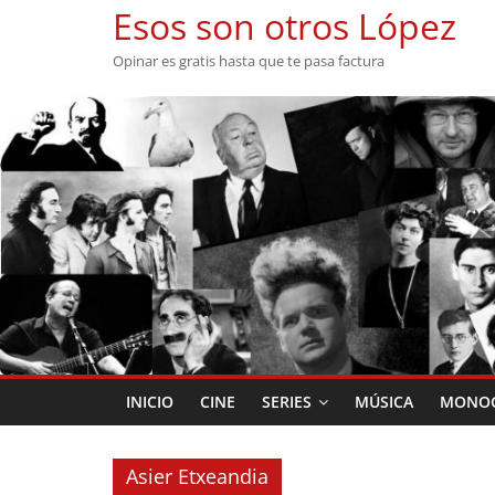
Saltar
Esos son otros López
al
Opinar es gratis hasta que te pasa factura
contenido
INICIO
CINE
SERIES
MÚSICA
MONOG
Asier Etxeandia