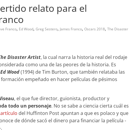
vertido relato para el
Franco
,
,
,
,
,
ve Franco
Ed Wood
Greg Sestero
James Franco
Oscars 2018
The Disaster
The Disaster Artist
, la cual narra la historia real del rodaje
considerada como una de las peores de la historia. Es
a
Ed Wood
(1994) de Tim Burton, que también relataba las
in formación empeñado en hacer películas de pésimos
iseau
, el que fue director, guionista, productor y
uda todo un personaje
. No se sabe a ciencia cierta cuál es
 artículo
del Huffinton Post apuntan a que es polaco y que
onoce de dónde sacó el dinero para financiar la película -
.