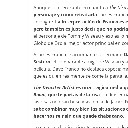
Aunque lo interesante en cuanto a
The Disas
personaje y cómo retratarla
. James Franco
consigue.
La interpretación de Franco es 
pero también es justo decir que no podrí
el personaje de Tommy Wiseau y eso es lo me
Globo de Oro al mejor actor principal en co
A James Franco le acompaña su hermano
D
Sestero
, el inseparable amigo de Wiseau y au
película. Dave Franco no destaca especialmen
que es quien realmente se come la pantalla
The Disaster Artist
es una tragicomedia qu
Room
, que te partas de la risa
. La diferen
las risas no eran buscadas, en la de James
sabe combinar muy bien las situaciones e
hacernos reir sin que quede chabacano
.
En cuanto a la dirección, Franco cumple de 