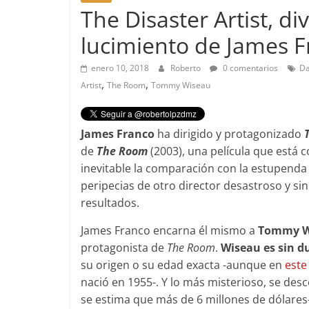
The Disaster Artist, di
lucimiento de James 
enero 10, 2018
Roberto
0 comentarios
Da
,
,
Artist
The Room
Tommy Wiseau
James Franco
ha dirigido y protagonizado
de
The Room
(2003), una película que está 
inevitable la comparación con la estupend
peripecias de otro director desastroso y s
resultados.
James Franco encarna él mismo a
Tommy W
protagonista de
The Room
.
Wiseau es sin d
su origen o su edad exacta -aunque en
este
nació en 1955-. Y lo más misterioso, se desc
se estima que más de 6 millones de dólares-