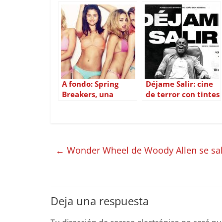
A fondo: Spring
Déjame Salir: cine
Breakers, una
de terror con tintes
provocadora gran
sociales
sorpresa
←
Wonder Wheel de Woody Allen se sal
Deja una respuesta