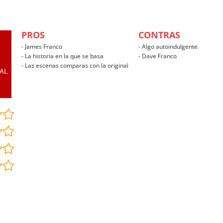
PROS
CONTRAS
- James Franco
- Algo autoindulgente
- La historia en la que se basa
- Dave Franco
- Las escenas comparas con la original
AL