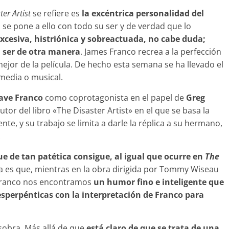
ter Artist
se refiere es
la excéntrica personalidad del
 se pone a ello con todo su ser y de verdad que lo
excesiva, histriónica y sobreactuada, no cabe duda;
a ser de otra manera
. James Franco recrea a la perfección
jor de la película. De hecho esta semana se ha llevado el
media o musical.
ave Franco
como coprotagonista en el papel de
Greg
tor del libro «The Disaster Artist» en el que se basa la
te, y su trabajo se limita a darle la réplica a su hermano,
.
e de tan patética consigue, al igual que ocurre en
The
cia es que, mientras en la obra dirigida por Tommy Wiseau
 Franco nos encontramos
un humor fino e inteligente que
sperpénticas con la interpretación de Franco para
sobra. Más allá de que
está claro de que se trata de una