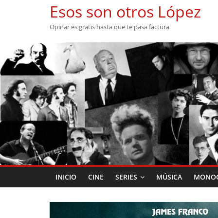
Saltar
Esos son otros López
al
Opinar es gratis hasta que te pasa factura
contenido
INICIO
CINE
SERIES
MÚSICA
MONOG