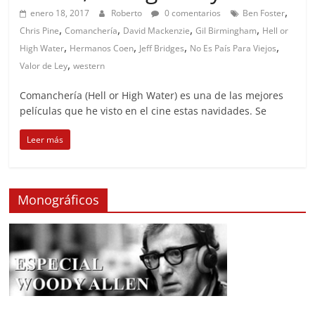
,
enero 18, 2017
Roberto
0 comentarios
Ben Foster
,
,
,
,
Chris Pine
Comanchería
David Mackenzie
Gil Birmingham
Hell or
,
,
,
,
High Water
Hermanos Coen
Jeff Bridges
No Es País Para Viejos
,
Valor de Ley
western
Comanchería (Hell or High Water) es una de las mejores
películas que he visto en el cine estas navidades. Se
Leer más
Monográficos