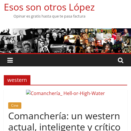
Saltar
Esos son otros López
al
Opinar es gratis hasta que te pasa factura
contenido
western
Cine
Comanchería: un western
actual, inteligente y crítico