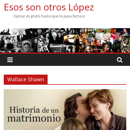
Saltar
Esos son otros López
al
Opinar es gratis hasta que te pasa factura
contenido
Wallace Shawn