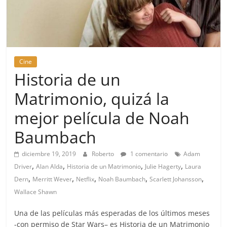
Cine
Historia de un
Matrimonio, quizá la
mejor película de Noah
Baumbach
diciembre 19, 2019
Roberto
1 comentario
Adam
,
,
,
,
Driver
Alan Alda
Historia de un Matrimonio
Julie Hagerty
Laura
,
,
,
,
,
Dern
Merritt Wever
Netflix
Noah Baumbach
Scarlett Johansson
Wallace Shawn
Una de las películas más esperadas de los últimos meses
-con permiso de Star Wars– es Historia de un Matrimonio