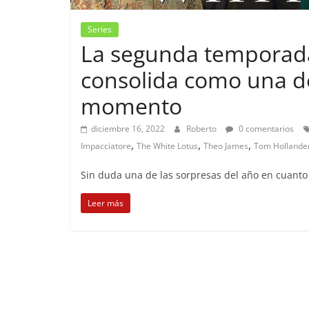
Series
La segunda temporada
consolida como una de
momento
diciembre 16, 2022
Roberto
0 comentarios
,
,
,
Impacciatore
The White Lotus
Theo James
Tom Hollande
Sin duda una de las sorpresas del año en cuanto 
Leer más