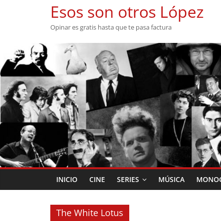
Saltar
Esos son otros López
al
Opinar es gratis hasta que te pasa factura
contenido
INICIO
CINE
SERIES
MÚSICA
MONOG
The White Lotus