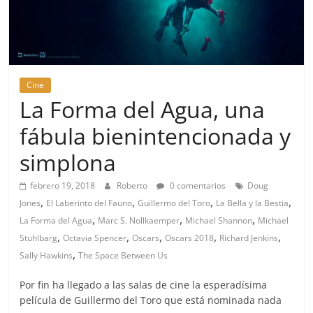
Cine
La Forma del Agua, una
fábula bienintencionada y
simplona
febrero 19, 2018
Roberto
0 comentarios
Doug
,
,
,
,
Jones
El Laberinto del Fauno
Guillermo del Toro
La Bella y la Bestia
,
,
,
La Forma del Agua
Marc S. Nollkaemper
Michael Shannon
Michael
,
,
,
,
,
Stuhlbarg
Octavia Spencer
Oscars
Oscars 2018
Richard Jenkins
,
Sally Hawkins
The Space Between Us
Por fin ha llegado a las salas de cine la esperadísima
película de Guillermo del Toro que está nominada nada