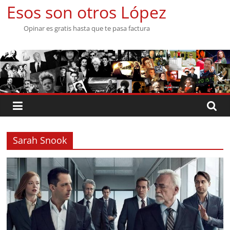
Saltar
Esos son otros López
al
Opinar es gratis hasta que te pasa factura
contenido
Sarah Snook