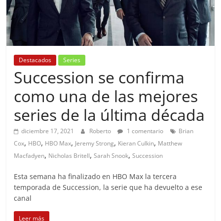
Destacados
Series
Succession se confirma
como una de las mejores
series de la última década
diciembre 17, 2021
Roberto
1 comentario
Brian
,
,
,
,
,
Cox
HBO
HBO Max
Jeremy Strong
Kieran Culkin
Matthew
,
,
,
Macfadyen
Nicholas Britell
Sarah Snook
Succession
Esta semana ha finalizado en HBO Max la tercera
temporada de Succession, la serie que ha devuelto a ese
canal
Leer más