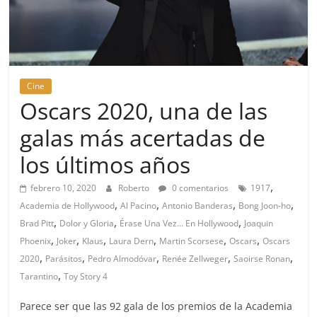
Cine
Oscars 2020, una de las
galas más acertadas de
los últimos años
,
febrero 10, 2020
Roberto
0 comentarios
1917
,
,
,
,
Academia de Hollywood
Al Pacino
Antonio Banderas
Bong Joon-ho
,
,
,
Brad Pitt
Dolor y Gloria
Érase Una Vez... En Hollywood
Joaquin
,
,
,
,
,
,
Phoenix
Joker
Klaus
Laura Dern
Martin Scorsese
Oscars
Oscars
,
,
,
,
,
2020
Parásitos
Pedro Almodóvar
Renée Zellweger
Saoirse Ronan
,
Tarantino
Toy Story 4
Parece ser que las 92 gala de los premios de la Academia