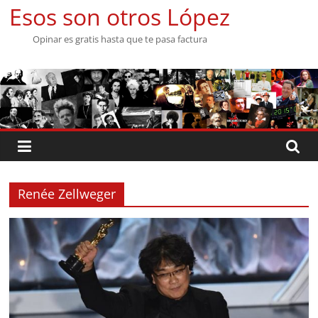
Saltar
Esos son otros López
al
Opinar es gratis hasta que te pasa factura
contenido
Renée Zellweger