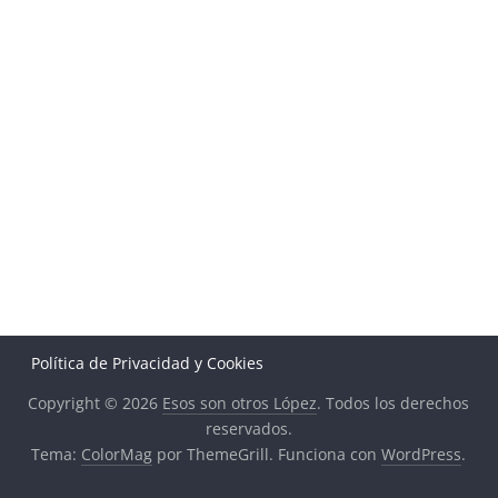
Política de Privacidad y Cookies
Copyright © 2026
Esos son otros López
. Todos los derechos
reservados.
Tema:
ColorMag
por ThemeGrill. Funciona con
WordPress
.