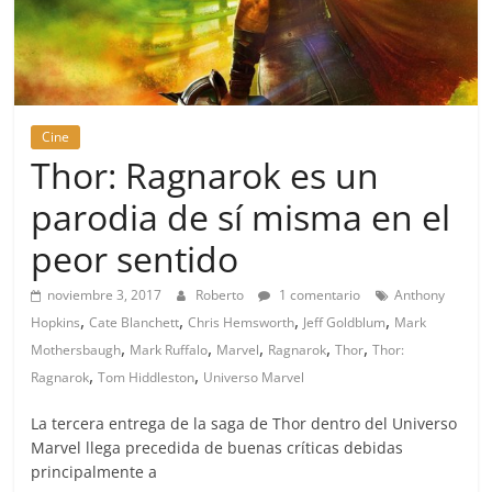
Cine
Thor: Ragnarok es un
parodia de sí misma en el
peor sentido
noviembre 3, 2017
Roberto
1 comentario
Anthony
,
,
,
,
Hopkins
Cate Blanchett
Chris Hemsworth
Jeff Goldblum
Mark
,
,
,
,
,
Mothersbaugh
Mark Ruffalo
Marvel
Ragnarok
Thor
Thor:
,
,
Ragnarok
Tom Hiddleston
Universo Marvel
La tercera entrega de la saga de Thor dentro del Universo
Marvel llega precedida de buenas críticas debidas
principalmente a