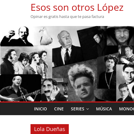
Saltar
Esos son otros López
al
Opinar es gratis hasta que te pasa factura
contenido
INICIO
CINE
SERIES
MÚSICA
MONOG
Lola Dueñas