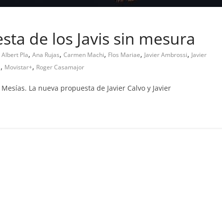
sta de los Javis sin mesura
,
,
,
,
,
Albert Pla
Ana Rujas
Carmen Machi
Flos Mariae
Javier Ambrossi
Javier
,
,
a
Movistar+
Roger Casamajor
Mesías. La nueva propuesta de Javier Calvo y Javier