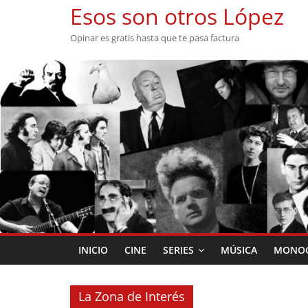
Saltar
Esos son otros López
al
Opinar es gratis hasta que te pasa factura
contenido
INICIO
CINE
SERIES
MÚSICA
MONOG
La Zona de Interés