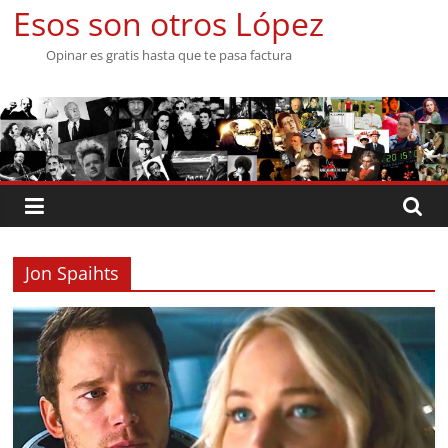
Saltar
Esos son otros López
al
Opinar es gratis hasta que te pasa factura
contenido
Jon Spaihts