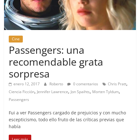
Cine
Passengers: una
recomendable grata
sorpresa
,
enero 12, 2017
Roberto
0 comentarios
Chris Pratt
,
,
,
,
Ciencia Ficción
Jennifer Lawrence
Jon Spaihts
Morten Tyldum
Passengers
Fui a ver Passengers cargado de prejuicios y con mucho
escepticismo, todo ello fruto de las críticas previas que
había
Leer más