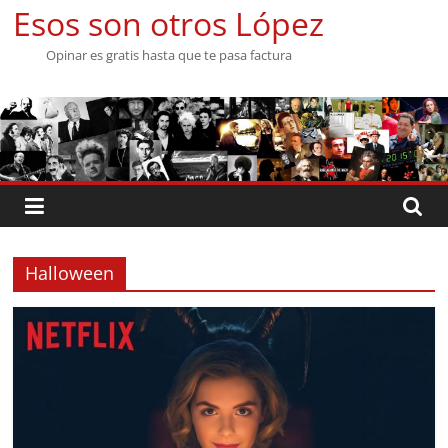
Saltar
Esos son otros López
al
Opinar es gratis hasta que te pasa factura
contenido
Halloween