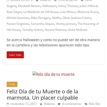
,
,
,
,
,
Gugino
Elizabeth Reaser
Halloween
Henry Thomas
Julian Hilliard
,
,
,
,
Kate Siegel
La Maldición de Hill House
Lulu Wilson
Mckenna Grace
,
,
,
,
Michiel Huisman
Mike Flanagan
Netflix
Oliver Jackson-Cohen
,
,
,
Paxton Singleton
Samantha Sloyan
Shirley Jackson
The Haunting of
,
,
,
Hill House
Timothy Hutton
Victoria Pedretti
Violet McGraw
Se acerca Halloween y como no puede ser de otra manera
en la cartelera y las televisiones aparecen todo tipo
Leer más
Cine
Feliz Día de tu Muerte o de la
marmota. Un placer culpable
noviembre 13, 2017
Roberto
0 comentarios
Feliz Día