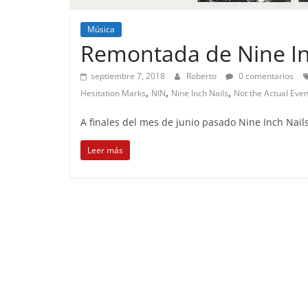
Música
Remontada de Nine In
septiembre 7, 2018
Roberto
0 comentarios
,
,
,
Hesitation Marks
NIN
Nine Inch Nails
Not the Actual Even
A finales del mes de junio pasado Nine Inch Nails
Leer más