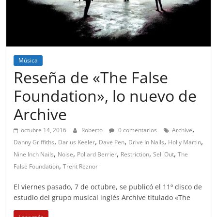
Música
Reseña de «The False
Foundation», lo nuevo de
Archive
,
octubre 14, 2016
Roberto
0 comentarios
Archive
,
,
,
,
,
Danny Griffiths
Darius Keeler
Dave Pen
Drive In Nails
Holly Martin
,
,
,
,
,
Nine Inch Nails
Noise
Pollard Berrier
Restriction
Sell Out
The
,
False Foundation
Trent Reznor
El viernes pasado, 7 de octubre, se publicó el 11º disco de
estudio del grupo musical inglés Archive titulado «The