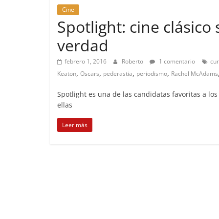
Cine
Spotlight: cine clásic
verdad
febrero 1, 2016
Roberto
1 comentario
cu
,
,
,
,
Keaton
Oscars
pederastia
periodismo
Rachel McAdams
Spotlight es una de las candidatas favoritas a lo
ellas
Leer más