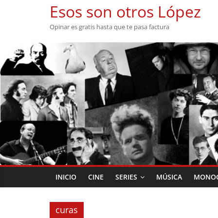
Saltar
Esos son otros López
al
Opinar es gratis hasta que te pasa factura
contenido
INICIO
CINE
SERIES
MÚSICA
MONOG
curas